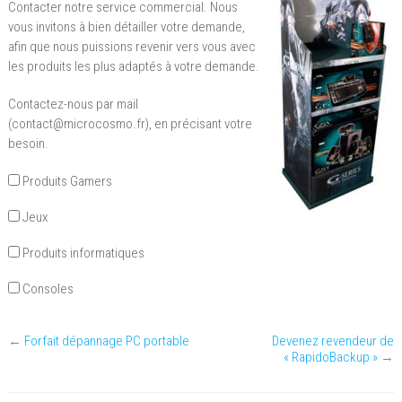
Contacter notre service commercial. Nous
vous invitons à bien détailler votre demande,
afin que nous puissions revenir vers vous avec
les produits les plus adaptés à votre demande.
Contactez-nous par mail
(contact@microcosmo.fr), en précisant votre
besoin.
Produits Gamers
Jeux
Produits informatiques
Consoles
←
Forfait dépannage PC portable
Devenez revendeur de
« RapidoBackup »
→