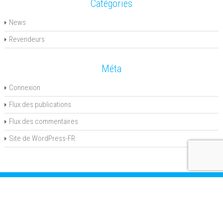
Catégories
News
Revendeurs
Méta
Connexion
Flux des publications
Flux des commentaires
Site de WordPress-FR
Tous droits réservés - Micro Cosmo 2026
Invert Theme By
SketchThemes