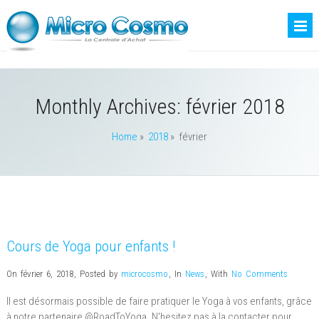
Monthly Archives:
février 2018
Home
»
2018
» février
Cours de Yoga pour enfants !
On février 6, 2018
,
Posted by
microcosmo
,
In
News
,
With
No Comments
Il est désormais possible de faire pratiquer le Yoga à vos enfants, grâce
à notre partenaire @RoadToYoga. N'hesitez pas à la contacter pour