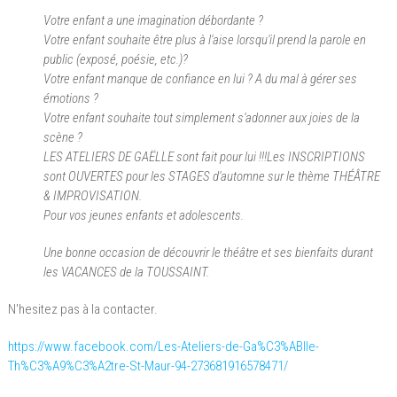
Votre enfant a une imagination débordante ?
Votre enfant souhaite être plus à l'aise lorsqu'il prend la parole en
public (exposé, poésie, etc.)?
Votre enfant manque de confiance en lui ? A du mal à gérer ses
émotions ?
Votre enfant souhaite tout simplement s'adonner aux joies de la
scène ?
LES ATELIERS DE
GAËLLE
sont fait pour lui !!!
Les INSCRIPTIONS
sont OUVERTES pour les STAGES d'automne sur le thème THÉÂTRE
& IMPROVISATION.
Pour vos jeunes enfants et adolescents.
Une bonne occasion de découvrir le théâtre et ses bienfaits durant
les VACANCES de la TOUSSAINT.
N'hesitez pas à la contacter.
https://www.facebook.com/Les-Ateliers-de-Ga%C3%ABlle-
Th%C3%A9%C3%A2tre-St-Maur-94-273681916578471/